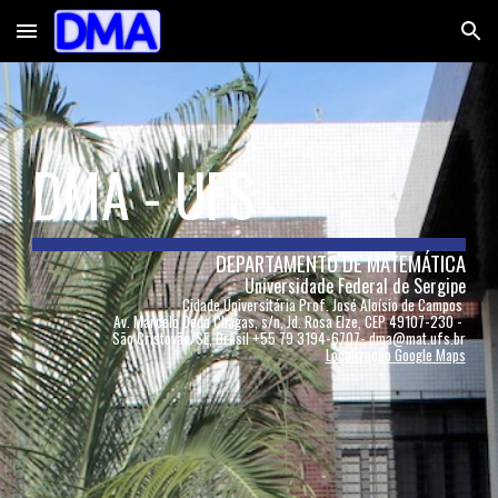
Skip to main content
Skip to navigation
DMA - UFS
DEPARTAMENTO DE MATEMÁTICA
U
niversidade Federal de Sergipe
Cidade Universitária Prof. José Aloísio de Campos
Av.
Marcelo Deda Chagas
, s/n, Jd. Rosa Elze, CEP 4910
7
-
23
0 -
São Cristovão/SE, Brasil +55 79 3194-6707- dma
@
mat.ufs.br
Localização Google Maps